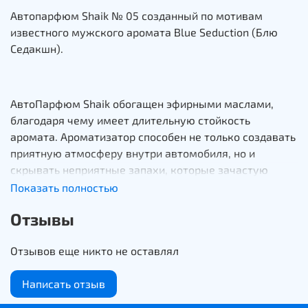
Автопарфюм Shaik № 05 созданный по мотивам
известного мужского аромата Blue Seduction (Блю
Седакшн).
АвтоПарфюм Shaik обогащен эфирными маслами,
благодаря чему имеет длительную стойкость
аромата. Ароматизатор способен не только создавать
приятную атмосферу внутри автомобиля, но и
скрывать неприятные запахи, которые зачастую
попадают в салон из вне. Изящный маленький
Показать полностью
флакон, 8 мл незаметно подвешенный за шнурок,
Отзывы
будет неприхотливо излучать любимый вами аромат,
за счет бамбуковой крышечки, которую
Отзывов еще никто не оставлял
периодически необходимо промачивать.
Написать отзыв
Инструкция по использованию: