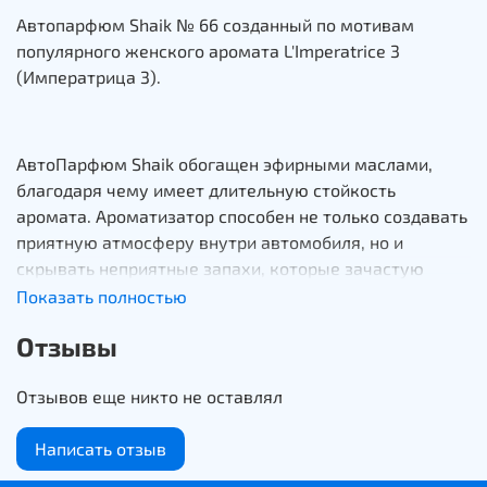
Автопарфюм Shaik № 66 созданный по мотивам
популярного женского аромата L'Imperatrice 3
(Императрица 3).
АвтоПарфюм Shaik обогащен эфирными маслами,
благодаря чему имеет длительную стойкость
аромата. Ароматизатор способен не только создавать
приятную атмосферу внутри автомобиля, но и
скрывать неприятные запахи, которые зачастую
попадают в салон из вне. Изящный маленький
Показать полностью
флакон, 8 мл незаметно подвешенный за шнурок,
Отзывы
будет неприхотливо излучать любимый вами аромат,
за счет бамбуковой крышечки, которую
Отзывов еще никто не оставлял
периодически необходимо промачивать.
Написать отзыв
Инструкция по использованию: