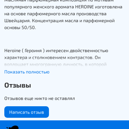
популярного женского аромата HEROINE изготовлена
на основе парфюмерного масла производства
Швейцария. Концентрация масла и парфюмерной
основы 50/50.
Heroine ( Героиня ) интересен двойственностью
характера и столкновением контрастов. Он
воплощает многогранную личность, в которой
уживаются по-домашнему теплые, уютные черты с
Показать полностью
героическим напором и первобытной дикой
Отзывы
сущностью.
Отзывов еще никто не оставлял
Верхние ноты: бергамот, черная смородина, черника,
Написать отзыв
мандарин.
Ноты сердца: жасмин, мимоза, гелиотроп, роза.