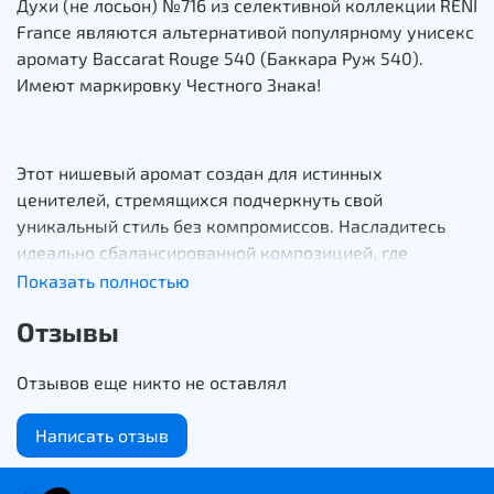
Духи (не лосьон) №716 из селективной коллекции RENI
France являются альтернативой популярному унисекс
аромату Baccarat Rouge 540 (Баккара Руж 540).
Имеют маркировку Честного Знака!
Этот нишевый аромат создан для истинных
ценителей, стремящихся подчеркнуть свой
уникальный стиль без компромиссов. Насладитесь
идеально сбалансированной композицией, где
сладость миндаля и воздушность шафрана
Показать полностью
переплетаются с древесными нотами жженого
Отзывы
дерева и прохладой лесного можжевельника.
Отзывов еще никто не оставлял
Селективные духи RENI подарят необыкновенный
Написать отзыв
аромат и создадут приятный шлейф для каждого.
Французская композиция, отменная стойкость,