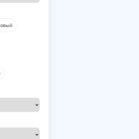
совый
я