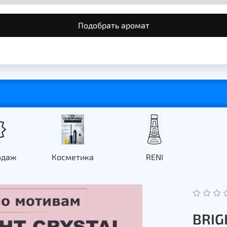
Подобрать аромат
одаж
Косметика
RENI
BRIG