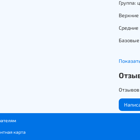
Группа:
Верхние 
Средние 
Базовые
Показат
Описани
Отзы
Провожат
Мы так и
Отзывов 
Плюс ва
Напис
Всё вокр
гранат и
уверяют
пателям
парфюме
нтная карта