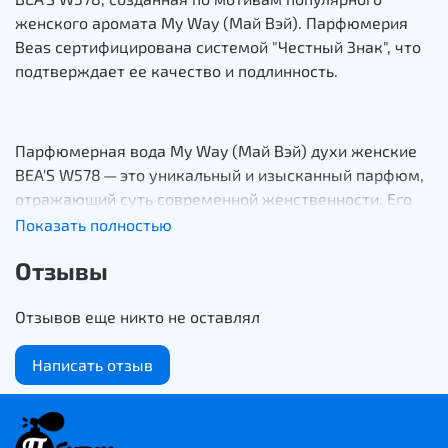
женского аромата My Way (Май Вэй). Парфюмерия
Beas сертифицирована системой "Честный Знак", что
подтверждает ее качество и подлинность.
Парфюмерная вода My Way (Май Вэй) духи женские
BEA'S W578 — это уникальный и изысканный парфюм,
отражающий суть современной женственности. Его
легкий, воздушный и рассеянный аромат идеально
Показать полностью
подходит для любого случая.
Отзывы
Отзывов еще никто не оставлял
Верхние ноты цитрусового леденца и фруктовых
экзотических нот освежают и манят, а в сердце
Написать отзыв
аромата звучит восхитительная смесь клубники и
виноградной туберозы. Базовые ноты включают
мягкий мускус и приятную мыльность, создавая
манящий аромат, который остается надолго после