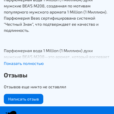
мужские BEA'S M208, созданная по мотивам
популярного мужского аромата 1 Million (1 Миллион).
Парфюмерия Beas сертифицирована системой
"Честный Знак", что подтверждает ее качество и
подлинность.
Парфюмерная вода 1 Million (1 Миллион) духи
мужские BEA'S M208—это аромат, который воспевает
силу и уверенность современных мужчин. Он
Показать полностью
обладает смелым, мужественным ароматом, который
Отзывы
вскружит голову, когда вы войдете в комнату.
Сочетание пряных нот, таких как кардамон, корица,
Отзывов еще никто не оставлял
розовый перец и шафран, придает экзотическую
атмосферу, а свежие мятные тона добавляют
Написать отзыв
изысканности. С базовыми нотами кожи, амбры и
пачули эти духи будут звучать на протяжении всего
дня. Все это вместе взятое делает 1 Million (1