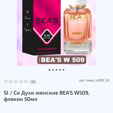
арт.
beas_w509_50
(0)
SI / Си Духи женские BEA'S W509,
флакон 50мл