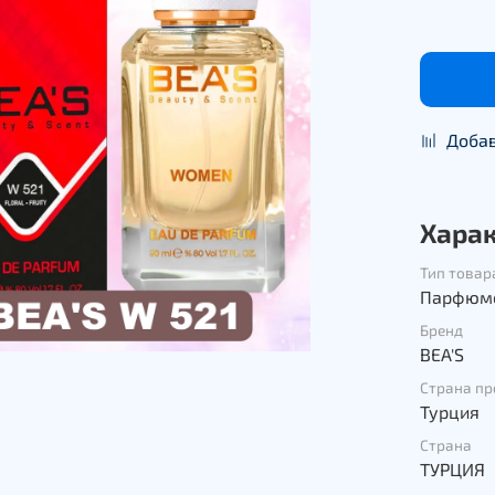
Добав
Хара
Тип товар
Парфюме
Бренд
BEA'S
Страна п
Турция
Страна
ТУРЦИЯ