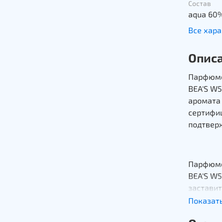
Состав
aqua 60%
Все хар
Опис
Парфюме
BEA'S W5
аромата
сертифиц
подтверж
Парфюме
BEA'S W
заставит
Показат
Яркий и
цветочн