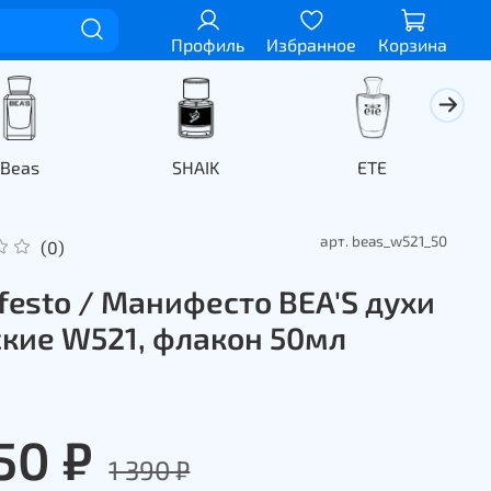
Профиль
Избранное
Корзина
Beas
SHAIK
ETE
арт.
beas_w521_50
(0)
festo / Манифесто BEA'S духи
кие W521, флакон 50мл
50 ₽
1 390 ₽