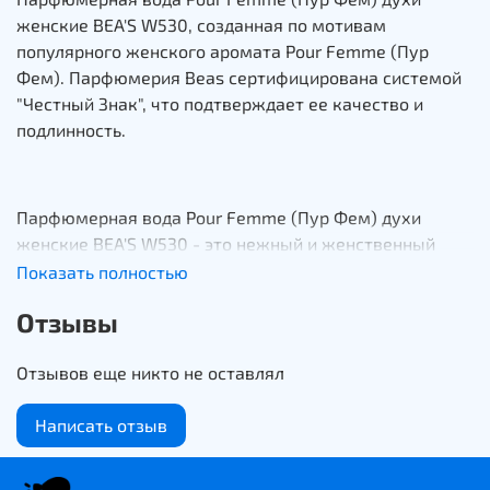
женские BEA'S W530, созданная по мотивам
популярного женского аромата Pour Femme (Пур
Фем). Парфюмерия Beas сертифицирована системой
"Честный Знак", что подтверждает ее качество и
подлинность.
Парфюмерная вода Pour Femme (Пур Фем) духи
женские BEA'S W530 - это нежный и женственный
аромат с замшевыми и цветочными аккордами,
Показать полностью
создающий ощущение уюта и элегантности.
Отзывы
Отзывов еще никто не оставлял
Его мягкий, кремово-сливочный шлейф привлекает
внимание и подчеркивает утонченность своей
Написать отзыв
обладательницы.