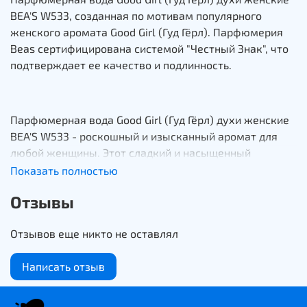
BEA'S W533, созданная по мотивам популярного
женского аромата Good Girl (Гуд Гёрл). Парфюмерия
Beas сертифицирована системой "Честный Знак", что
подтверждает ее качество и подлинность.
Парфюмерная вода Good Girl (Гуд Гёрл) духи женские
BEA'S W533 - роскошный и изысканный аромат для
любой женщины. Этот сладкий и насыщенный
гурманский аромат идеально подходит для особых
Показать полностью
случаев и позволит вам почувствовать себя на
Отзывы
миллион долларов.
Отзывов еще никто не оставлял
Аромат густой, с нотами кофе, карамели и сладкого
Написать отзыв
жасмина, которые будут дразнить ваши чувства. Это
идеальный способ заявить о себе, когда вам нужно
выглядеть и чувствовать себя на высоте.