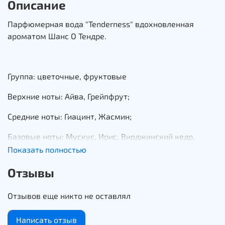
Описание
Парфюмерная вода "Tenderness" вдохновленная
ароматом Шанс О Тендре.
Группа: цветочные, фруктовые
Верхние ноты: Айва, Грейпфрут;
Средние ноты: Гиацинт, Жасмин;
Базовые ноты: Мускус, Ирис, Вирджинский кедр,
Амбра
Показать полностью
Отзывы
Описание
Отзывов еще никто не оставлял
Нежный и романтичный Париж ждёт тебя! Очутись в
Написать отзыв
городе любви и почувствуй пробуждение своей